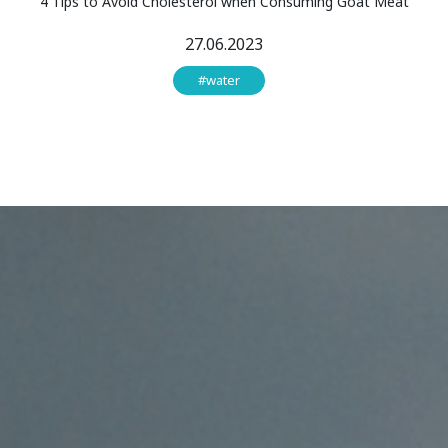
4 Tips to Avoid Cholesterol when Consuming Goat Meat
27.06.2023
#water